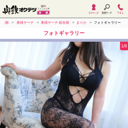
ツ京都
奥様サーチ
奥様サーチ 総在籍
まりか
フォトギャラリー
フォトギャラリー
1/8