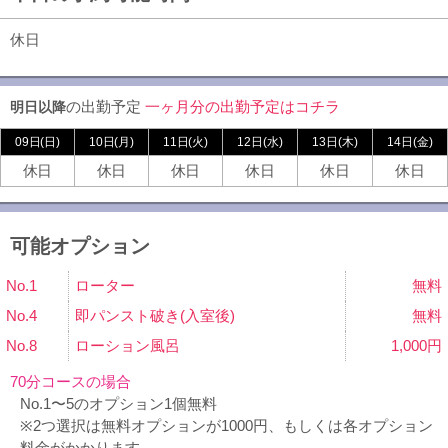
休日
の出勤予定
一ヶ月分の出勤予定はコチラ
明日以降
09日(日)
10日(月)
11日(火)
12日(水)
13日(木)
14日(金)
休日
休日
休日
休日
休日
休日
可能オプション
No.1
ローター
無料
No.4
即パンスト破き(入室後)
無料
No.8
ローション風呂
1,000円
70分コースの場合
No.1〜5のオプション1個無料
※2つ選択は無料オプションが1000円、もしくは各オプション
料金がかかります。